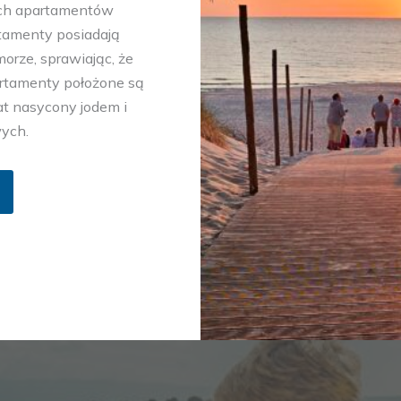
ch apartamentów
rtamenty posiadają
orze, sprawiając, że
artamenty położone są
at nasycony jodem i
ych.