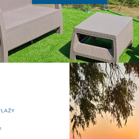
PLAŻY
a