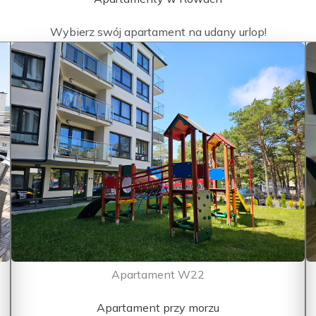
Wybierz swój apartament na udany urlop!
Apartament W22
Apartament przy morzu