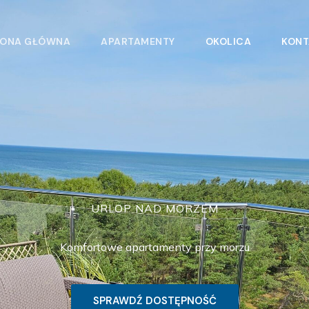
RONA GŁÓWNA
APARTAMENTY
OKOLICA
KONT
URLOP NAD MORZEM
Komfortowe apartamenty przy morzu
SPRAWDŹ DOSTĘPNOŚĆ