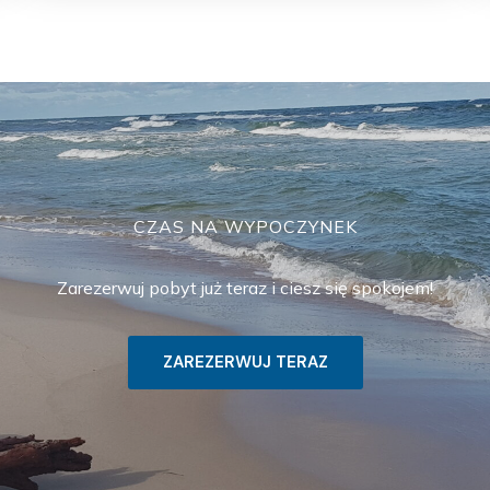
CZAS NA WYPOCZYNEK
Zarezerwuj pobyt już teraz i ciesz się spokojem!
ZAREZERWUJ TERAZ